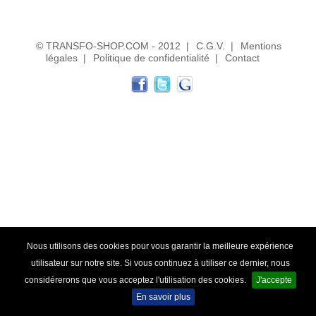
Transfo de sécurité 12 ou 24 V
Transfo de sécurité 24 ou 48 V
© TRANSFO-SHOP.COM - 2012
|
C.G.V.
|
Mentions
légales
|
Politique de confidentialité
|
Contact
Transfo Modulaire 24/48V
Transfo Modulaire 115/230V
Transfo d'isolement
Transfo d'isolement 230V
Transfo d'isolement 400V
Transfo pour circuit imprimé
Transfo torique d'éclairage
Nous utilisons des cookies pour vous garantir la meilleure expérience
utilisateur sur notre site. Si vous continuez à utiliser ce dernier, nous
Transfo d'enseigne néon
considérerons que vous acceptez l'utilisation des cookies.
J'accepte
En savoir plus
Alternostat