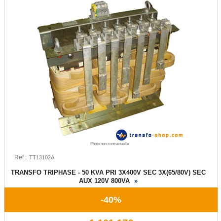
Transfo de sécurité 12 ou 24 V
Transfo de sécurité 24 ou 48 V
Transfo Modulaire 24/48V
Transfo Modulaire 115/230V
Transfo d'isolement
Transfo d'isolement 230V
Transfo d'isolement 400V
Photo non contractuelle
Transfo pour circuit imprimé
Ref :
Transfo torique d'éclairage
TRANSFO TRIPHASE - 50 KVA PRI 3X400V SEC 3X(65/80V) SEC
AUX 120V 800VA
»
Transfo d'enseigne néon
-40%
Alternostat