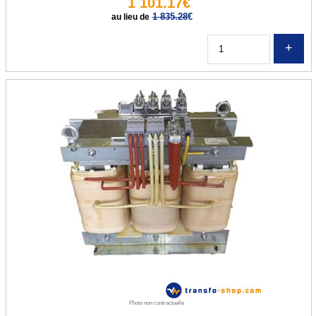
1 101.17€
Transfo d'élairage halogène
1 835.28
€
au lieu de
Autotransformateurs
Q
Autotransfo US 230V / 115V
Autotransfo US 115V / 230V
TRANSFO TRIPHASE
Transfo Tri 400/400V
Transfo Tri 400/230V
Transfo Tri 230-400/24-42V
TRANSFO TRI / MONO
Tri / Mono nu
Tri / Mono protégé
Photo non contractuelle