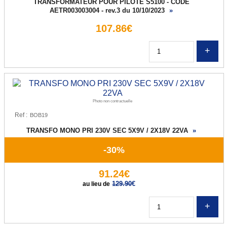
TRANSFORMATEUR POUR PILOTE S5100 - CODE
AETR003003004 - rev.3 du 10/10/2023
»
Pompe de relevage
107.86€
Pompe de piscine
Q
Surpresseur
VARIATEURS
Variateur Monophasé
Photo non contractuelle
Ref :
Variateur Triphasé
TRANSFO MONO PRI 230V SEC 5X9V / 2X18V 22VA
»
Variateur Monophasé/Triphasé
-30%
Option Variateur
91.24€
REDUCTEURS
129.90
€
au lieu de
MATERIEL ELECTRIQUE
Q
Condensateur permanent et de démarrage