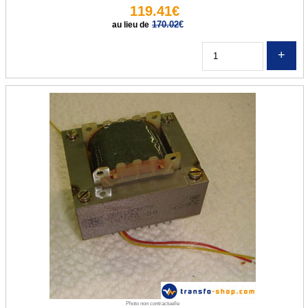
119.41€
170.02
€
au lieu de
Q
Photo non contractuelle