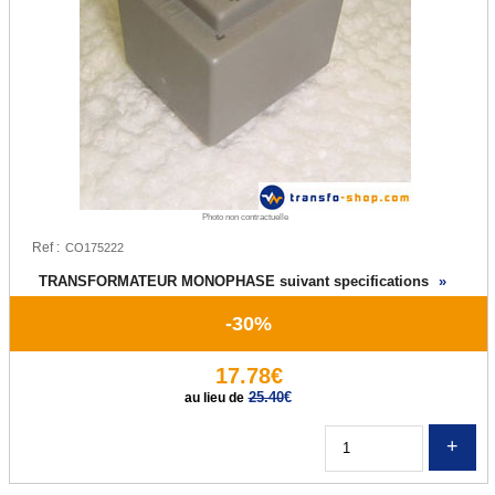
Photo non contractuelle
Ref :
TRANSFORMATEUR MONOPHASE suivant specifications
»
-30%
17.78€
25.40
€
au lieu de
Q