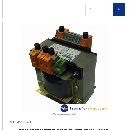
ALIMENTATIONS AC/DC
Q
Alimentation pour élairage LED
Alimentation 230VAC / 12VDC
Alimentation 230VAC / 24VDC
Alimentation 230VAC / 48VDC
Convertisseur 12VDC / 230VAC
MOTEURS
Moteur monophasé 230V
Moteur asynchrone triphasé
POMPES
Photo non contractuelle
Pompe habitat
Ref :
Pompe d'arrosage