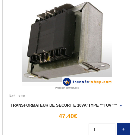
Transfo de sécurité 12 ou 24 V
Transfo de sécurité 24 ou 48 V
Transfo Modulaire 24/48V
Transfo Modulaire 115/230V
Transfo d'isolement
Transfo d'isolement 230V
Transfo d'isolement 400V
Photo non contractuelle
Transfo pour circuit imprimé
Ref :
Transfo torique d'éclairage
TRANSFORMATEUR DE SECURITE 10VA"TYPE ""TUV"""
»
47.40€
Transfo d'enseigne néon
Alternostat
Q